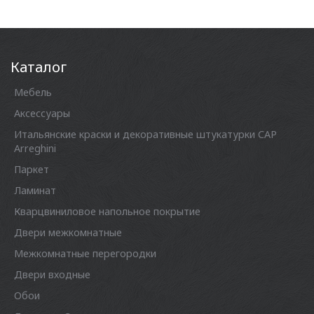
Каталог
Мебель
Аксессуары
Итальянские краски и декоративные штукатурки CAP
Arreghini
Паркет
Ламинат
Кварцвиниловое напольное покрытие
Двери межкомнатные
Межкомнатные перегородки
Двери входные
Обои