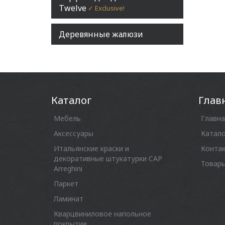
Twelve
✓ Exclusive!
Деревянные жалюзи
Каталог
Глав
Мебель
Главна
Аксессуары
Катало
Итальянские краски и
Конта
декоративные штукатурки CAP
Товары
Arreghini
Паркет
Ламинат
Кварцвиниловое напольное
покрытие