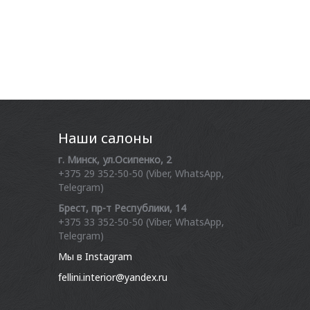
Наши салоны
г. Минск, ул.Осипенко, 2
+375 29 352-50-50 (Viber, WhatsApp,
Telegram)
Брест, пр-т Республики, 14
+375 33 352-50-50 (Viber, WhatsApp,
Telegram)
Мы в Instagram
fellini.interior@yandex.ru