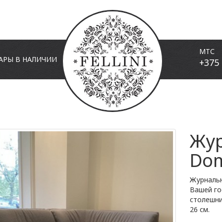
МТС
АРЫ В НАЛИЧИИ
+375 
Жур
Dom
Журнальн
Вашей го
столешни
26 см.