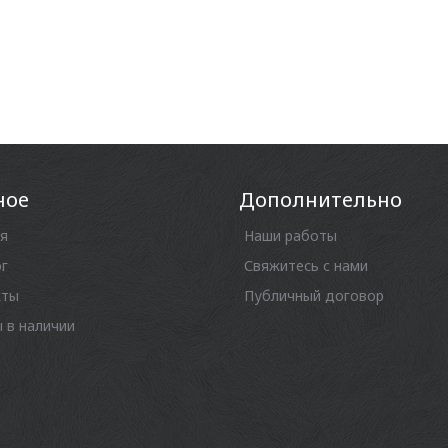
ное
Дополнительно
я
Наши работы
г
Свяжитесь с нами
кты
Публичный договор
 в наличии