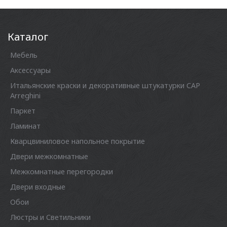
Каталог
Мебель
Аксессуары
Итальянские краски и декоративные штукатурки CAP
Arreghini
Паркет
Ламинат
Кварцвиниловое напольное покрытие
Двери межкомнатные
Межкомнатные перегородки
Двери входные
Обои
Люстры и Светильники